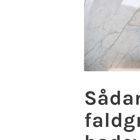
Sådan
faldg