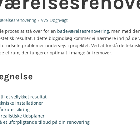
ærelsesrenov
ærelsesrenovering
/
VVS Døgnvagt
e proces at stå over for en
badeværelsesrenovering
, men med den 
stetisk resultat. I dette blogindlæg kommer vi nærmere ind på de v
uforudsete problemer undervejs i projektet. Ved at forstå de teknis
e et rum, der fungerer optimalt i mange år fremover.
tegnelse
il et vellykket resultat
ekniske installationer
 vådrumssikring
realistiske tidsplaner
å et uforpligtende tilbud på din renovering