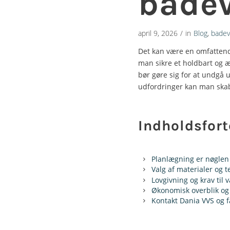
badev
april 9, 2026
/
in
Blog
,
badev
Det kan være en omfattend
man sikre et holdbart og æ
bør gøre sig for at undgå 
udfordringer kan man skab
Indholdsfor
Planlægning er nøglen t
Valg af materialer og t
Lovgivning og krav til
Økonomisk overblik og 
Kontakt Dania VVS og f