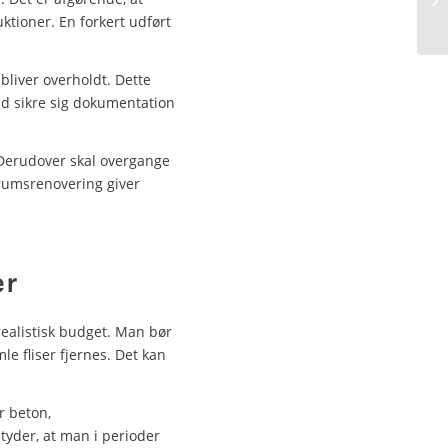
ktioner. En forkert udført
 bliver overholdt. Dette
tid sikre sig dokumentation
 Derudover skal overgange
drumsrenovering giver
er
realistisk budget. Man bør
le fliser fjernes. Det kan
r beton,
tyder, at man i perioder