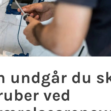
 undgår du sk
ruber ved