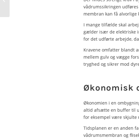
akutte situationer
vådrumssikringen udføres k
membran kan få alvorlige
I mange tilfælde skal arbej
gælder især de elektriske i
for det udførte arbejde, da
Kravene omfatter blandt an
mellem gulv og vægge fors
tryghed og sikrer mod dyre
Økonomisk ov
Økonomien i en ombygning a
altid afsætte en buffer til
for eksempel være skjulte 
Tidsplanen er en anden fak
vådrumsmembran og fliseklæ