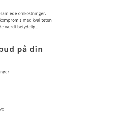
e samlede omkostninger.
å kompromis med kvaliteten
de værdi betydeligt.
lbud på din
inger.
ive