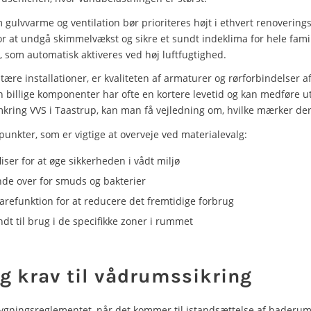
 gulvvarme og ventilation bør prioriteres højt i ethvert renoverings
 at undgå skimmelvækst og sikre et sundt indeklima for hele famil
 som automatisk aktiveres ved høj luftfugtighed.
tære installationer, er kvaliteten af armaturer og rørforbindelser 
n billige komponenter har ofte en kortere levetid og kan medføre 
kring VVS i Taastrup, kan man få vejledning om, hvilke mærker der 
unkter, som er vigtige at overveje ved materialevalg:
iser for at øge sikkerheden i vådt miljø
nde over for smuds og bakterier
efunktion for at reducere det fremtidige forbrug
dt til brug i de specifikke zoner i rummet
g krav til vådrumssikring
bygningsreglementet, når det kommer til istandsættelse af baderum.