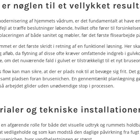
er nøglen til et vellykket result
dernisering af hjemmets vådrum, er det fundamentalt at have en
jl at træffe beslutninger løbende, hvilket ofte fører til forsinkels
laceringen af både sanitet og møbler, før det første flisearbejde 
et er det første skridt i retning af en funktionel løsning. Her ska
 afløb, da flytning af disse ofte kræver omfattende indgreb i gulvk
, om det nuværende fald i gulvet er tilstrækkeligt til et nyt bruse
 flow kan man sikre, at der er plads nok til at bevæge sig frit. De
 samt pladsen foran brusenichen. En gennemtænkt planlægning gør
 så arbejdet glider uden unødvendige stop i processen.
rialer og tekniske installatione
er en afgørende rolle for både det visuelle udtryk og rummets hol
t vedligeholde og som kan modstå den daglige påvirkning fra fugt 
 brusenichen, hvor vandbelastningen er størst.