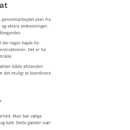
at
 gennemarbejdet plan fra
er og ekstra omkostninger.
påbegyndes.
l der tages højde for
onstruktionen. Det er for
område.
t gælder både afstanden
 det muligt at koordinere
r
dbarhed. Man bør vælge
og kalk. Dette gælder især