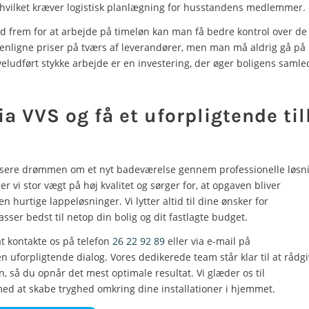
vilket kræver logistisk planlægning for husstandens medlemmer.
ud frem for at arbejde på timeløn kan man få bedre kontrol over d
enligne priser på tværs af leverandører, men man må aldrig gå p
 veludført stykke arbejde er en investering, der øger boligens samle
a VVS og få et uforpligtende ti
lisere drømmen om et nyt badeværelse gennem professionelle løsn
r vi stor vægt på høj kvalitet og sørger for, at opgaven bliver
n hurtige lappeløsninger. Vi lytter altid til dine ønsker for
asser bedst til netop din bolig og dit fastlagte budget.
at kontakte os på telefon
26 22 92 89
eller via e-mail på
n uforpligtende dialog. Vores dedikerede team står klar til at rådg
 så du opnår det mest optimale resultat. Vi glæder os til
med at skabe tryghed omkring dine installationer i hjemmet.