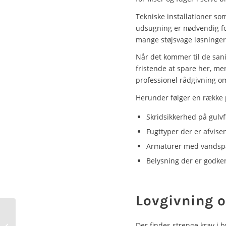
Tekniske installationer som
udsugning er nødvendig for
mange støjsvage løsninger,
Når det kommer til de sani
fristende at spare her, me
professionel rådgivning om
Herunder følger en række p
Skridsikkerhed på gulvfl
Fugttyper der er afvise
Armaturer med vandspar
Belysning der er godken
Lovgivning o
Hvornår skal du ringe
Der findes strenge krav i 
til VVS døgnvagt? 7