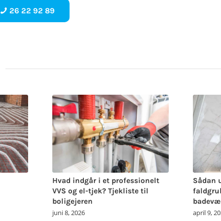
26 22 92 89
Hvad indgår i et professionelt
Sådan u
VVS og el-tjek? Tjekliste til
faldgru
boligejeren
badevær
juni 8, 2026
april 9, 2