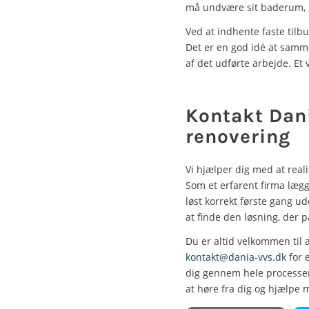
må undvære sit baderum, h
Ved at indhente faste tilb
Det er en god idé at samm
af det udførte arbejde. Et
Kontakt Dani
renovering
Vi hjælper dig med at rea
Som et erfarent firma lægge
løst korrekt første gang ude
at finde den løsning, der p
Du er altid velkommen til 
kontakt@dania-vvs.dk
for e
dig gennem hele processen,
at høre fra dig og hjælpe 