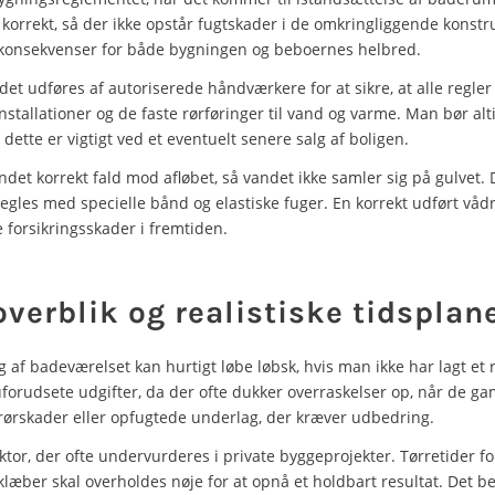
orrekt, så der ikke opstår fugtskader i de omkringliggende konstru
 konsekvenser for både bygningen og beboernes helbred.
det udføres af autoriserede håndværkere for at sikre, at alle regler
nstallationer og de faste rørføringer til vand og varme. Man bør al
 dette er vigtigt ved et eventuelt senere salg af boligen.
det korrekt fald mod afløbet, så vandet ikke samler sig på gulvet.
egles med specielle bånd og elastiske fuger. En korrekt udført vå
 forsikringsskader i fremtiden.
erblik og realistiske tidsplan
f badeværelset kan hurtigt løbe løbsk, hvis man ikke har lagt et 
 uforudsete udgifter, da der ofte dukker overraskelser op, når de gam
rørskader eller opfugtede underlag, der kræver udbedring.
tor, der ofte undervurderes i private byggeprojekter. Tørretider fo
ber skal overholdes nøje for at opnå et holdbart resultat. Det be