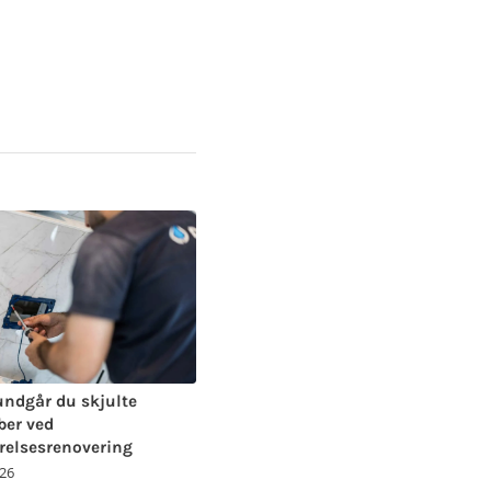
ndgår du skjulte
ber ved
elsesrenovering
026