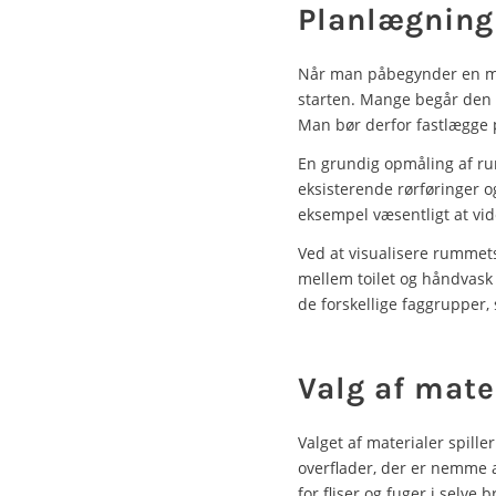
Planlægning 
Når man påbegynder en mo
starten. Mange begår den fe
Man bør derfor fastlægge p
En grundig opmåling af rumm
eksisterende rørføringer og
eksempel væsentligt at vide
Ved at visualisere rummets
mellem toilet og håndvask
de forskellige faggrupper,
Valg af mate
Valget af materialer spill
overflader, der er nemme a
for fliser og fuger i selve