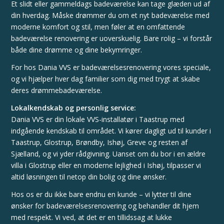
Et slidt eller gammeldags badeværelse kan tage glæden ud af
din hverdag. Måske drømmer du om et nyt badeværelse med
moderne komfort og stil, men føler at en omfattende
badeværelse renovering er uoverskuelig. Bare rolig – vi forstår
både dine drømme og dine bekymringer.
For hos Dania VVS er badeværelsesrenovering vores speciale,
og vi hjælper hver dag familier som dig med trygt at skabe
deres drømmebadeværelse.
Lokalkendskab og personlig service:
Dania VVS er din lokale VVS-installatør i Taastrup med
indgående kendskab til området. Vi kører dagligt ud til kunder i
Taastrup
,
Glostrup
,
Brøndby
,
Ishøj
,
Greve
og resten af
Sjælland, og vi yder rådgivning. Uanset om du bor i en ældre
villa i Glostrup eller en moderne lejlighed i Ishøj, tilpasser vi
altid løsningen til netop din bolig og dine ønsker.
Hos os er du ikke bare endnu en kunde – vi lytter til dine
ønsker for badeværelsesrenovering og behandler dit hjem
med respekt. Vi ved, at det er en tillidssag at lukke