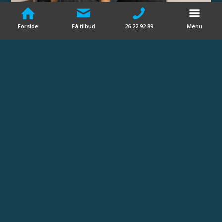
Forside
Få tilbud
26 22 92 89
Menu
FAQ
Hvad koster en badeværelsesrenovering?
Hvor lang tid tager en
badeværelsesrenovering?