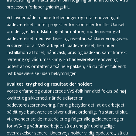
processen forløber gnidningsfrit.
Vi tilbyder både mindre forbedringer og totalrenovering af
badeværelset – intet projekt er for stort eller for lille. Uanset
om det gælder udskiftning af armaturer, modernisering af
badeværelset med nye fliser og inventar, så klarer vi opgaven.
Vi sørger for alt VVS-arbejde til badeværelset, herunder
installation af toilet, håndvask, brus og badekar, samt korrekt
rørføring og vådrumssikring. En badeværelsesrenovering
udført af os omfatter altså hele pakken, så du får et fuldendt
nyt badeværelse uden bekymringer.
Kvalitet, tryghed og resultat der holder:
Vores erfarne og autoriserede VVS-folk har altid fokus på høj
kvalitet og sikkerhed, når de udfører en
badeværelsesrenovering. For dig betyder det, at dit arbejdet
på dit nye badeværelse bliver udført ordentligt fra start til slut.
Vi anvender solide materialer og følger alle gældende regler
for VVS- og vådrumsarbejde, så du undgår ubehagelige
overraskelser senere. Undervejs holder vi dig opdateret, så du