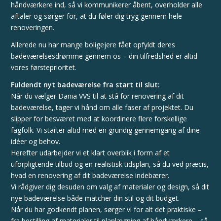
håndværkere ind, så vi kommunikerer åbent, overholder alle
aftaler og sørger for, at du føler dig tryg gennem hele
renoveringen.
Allerede nu har mange boligejere fået opfyldt deres
badeværelsesdrømme gennem os – din tilfredshed er altid
vores førsteprioritet.
Fuldendt nyt badeværelse fra start til slut:
Når du vælger Dania VVS til at stå for renovering af dit
badeværelse, tager vi hånd om alle faser af projektet. Du
slipper for besværet med at koordinere flere forskellige
fagfolk. Vi starter altid med en grundig gennemgang af dine
idéer og behov.
Herefter udarbejder vi et klart overblik i form af et
uforpligtende tilbud og en realistisk tidsplan, så du ved præcis,
hvad en renovering af dit badeværelse indebærer.
Vi rådgiver dig desuden om valg af materialer og design, så dit
nye badeværelse både matcher din stil og dit budget.
Når du har godkendt planen, sørger vi for alt det praktiske –
fra bestilling af materialer til planlægning af håndværkere – så