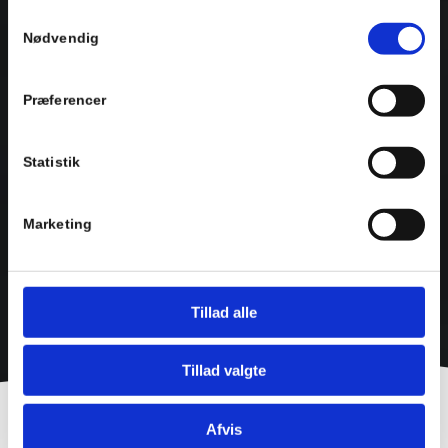
fra din brug af deres tjenester.
Samtykkevalg
Nødvendig
Se Cookie & Privatlivspolitik
her
Præferencer
Statistik
Marketing
Tillad alle
Tillad valgte
Afvis